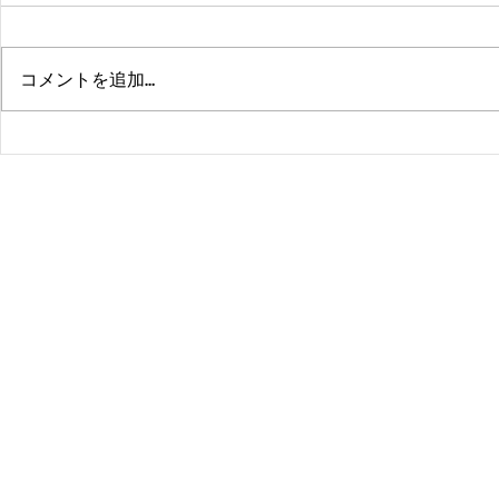
コメントを追加…
熊本、大分、鹿児島も行くよ
佐賀、武雄
～！！
福岡、大分
よ！！