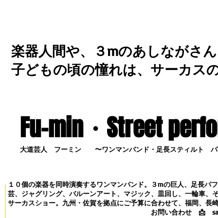
楽器人間や、３mのあしながさん
子どもの頃の憧れは、サーカス
Fu-min・S
treet perf
大道芸人 フーミン 〜ワンマンバンド・足長スティルト パ
１０個の楽器を同時演奏するワンマンバンド。３mの巨人、足長パ
芸、ジャグリング、バルーンアート、マジック、皿回し、一輪車、
サーカスショー。九州・佐賀を拠点にご予算に合わせて、福岡、長
お問い合わせ
📩
s