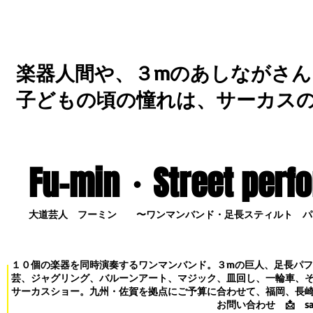
楽器人間や、３mのあしながさん
子どもの頃の憧れは、サーカス
Fu-min・S
treet perf
大道芸人 フーミン 〜ワンマンバンド・足長スティルト パ
１０個の楽器を同時演奏するワンマンバンド。３mの巨人、足長パ
芸、ジャグリング、バルーンアート、マジック、皿回し、一輪車、
サーカスショー。九州・佐賀を拠点にご予算に合わせて、福岡、長
お問い合わせ
📩
s