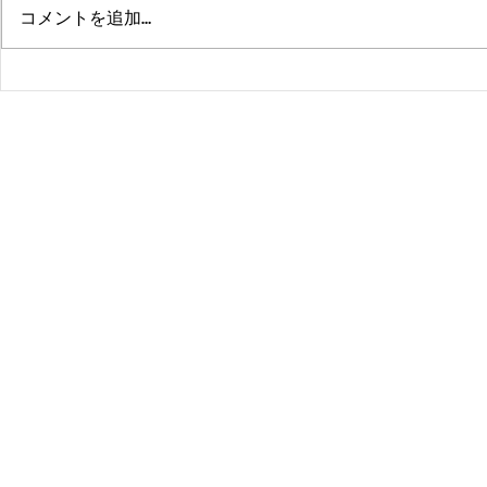
コメントを追加…
熊本、大分、鹿児島も行くよ
佐賀、武雄
～！！
福岡、大分
よ！！