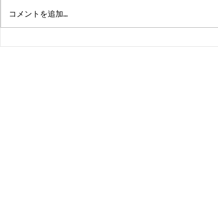
コメントを追加…
熊本、大分、鹿児島も行くよ
佐賀、武雄
～！！
福岡、大分
よ！！