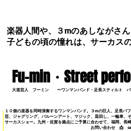
楽器人間や、３mのあしながさん
子どもの頃の憧れは、サーカス
Fu-min・S
treet perf
大道芸人 フーミン 〜ワンマンバンド・足長スティルト パ
１０個の楽器を同時演奏するワンマンバンド。３mの巨人、足長パ
芸、ジャグリング、バルーンアート、マジック、皿回し、一輪車、
サーカスショー。九州・佐賀を拠点にご予算に合わせて、福岡、長
お問い合わせ
📩
s