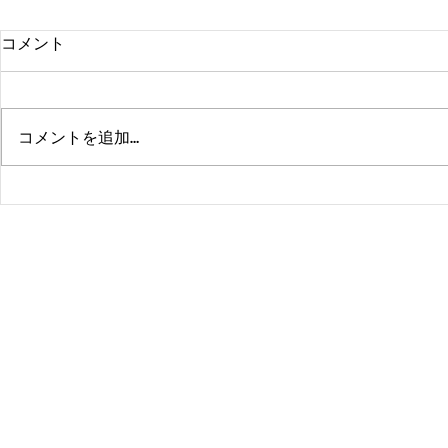
コメント
コメントを追加…
熊本、大分、鹿児島も行くよ
佐賀、武雄
～！！
福岡、大分
よ！！