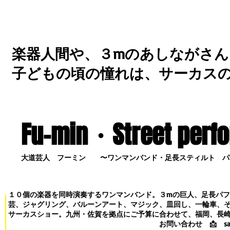
楽器人間や、３mのあしながさん
子どもの頃の憧れは、サーカス
Fu-min・S
treet perf
大道芸人 フーミン 〜ワンマンバンド・足長スティルト パ
１０個の楽器を同時演奏するワンマンバンド。３mの巨人、足長パ
芸、ジャグリング、バルーンアート、マジック、皿回し、一輪車、
サーカスショー。九州・佐賀を拠点にご予算に合わせて、福岡、長
お問い合わせ
📩
s