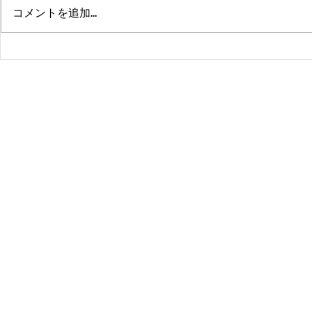
コメントを追加…
熊本、大分、鹿児島も行くよ
佐賀、武雄
～！！
福岡、大分
よ！！