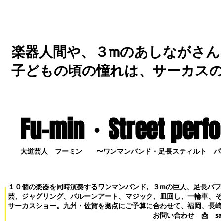
楽器人間や、３mのあしながさん
子どもの頃の憧れは、サーカス
Fu-min・S
treet perf
大道芸人 フーミン 〜ワンマンバンド・足長スティルト パ
１０個の楽器を同時演奏するワンマンバンド。３mの巨人、足長パ
芸、ジャグリング、バルーンアート、マジック、皿回し、一輪車、
サーカスショー。九州・佐賀を拠点にご予算に合わせて、福岡、長
お問い合わせ
📩
s