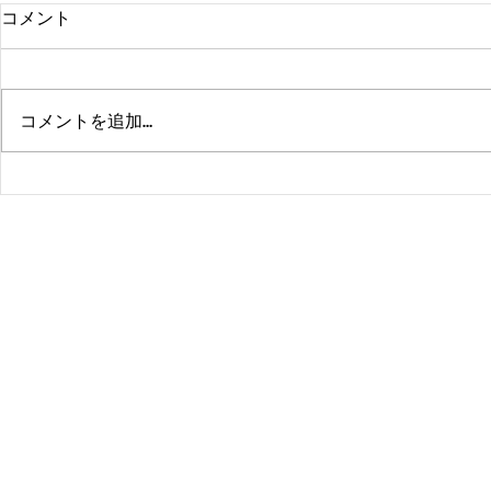
コメント
コメントを追加…
熊本、大分、鹿児島も行くよ
佐賀、武雄
～！！
福岡、大分
よ！！