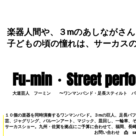
楽器人間や、３mのあしながさん
子どもの頃の憧れは、サーカス
Fu-min・S
treet perf
大道芸人 フーミン 〜ワンマンバンド・足長スティルト パ
１０個の楽器を同時演奏するワンマンバンド。３mの巨人、足長パ
芸、ジャグリング、バルーンアート、マジック、皿回し、一輪車、
サーカスショー。九州・佐賀を拠点にご予算に合わせて、福岡、長
お問い合わせ
📩
s