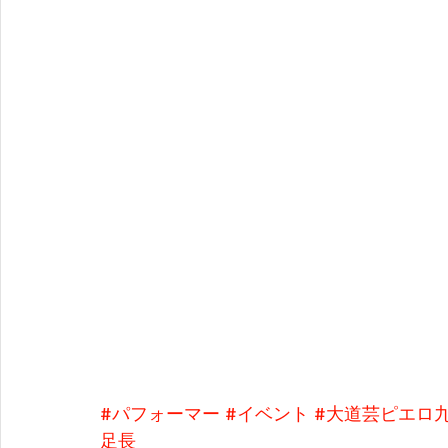
#パフォーマー
#イベント
#大道芸ピエロ
足長