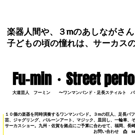
楽器人間や、３mのあしながさん
子どもの頃の憧れは、サーカス
Fu-min・S
treet perf
大道芸人 フーミン 〜ワンマンバンド・足長スティルト パ
１０個の楽器を同時演奏するワンマンバンド。３mの巨人、足長パ
芸、ジャグリング、バルーンアート、マジック、皿回し、一輪車、
サーカスショー。九州・佐賀を拠点にご予算に合わせて、福岡、長
お問い合わせ
📩
s