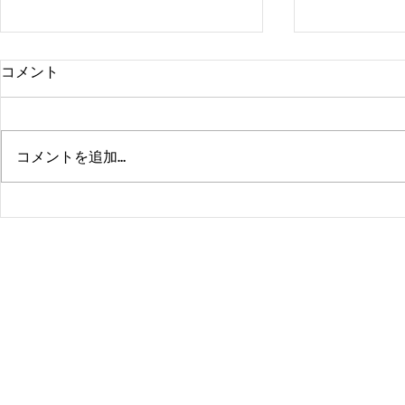
コメント
コメントを追加…
熊本、大分、鹿児島も行くよ
佐賀、武雄
～！！
福岡、大分
よ！！