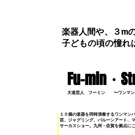
楽器人間や、３m
子どもの頃の憧れ
Fu-min・S
t
大道芸人 フーミン 〜ワンマン
１０個の楽器を同時演奏するワンマン
芸、ジャグリング、バルーンアート、
サーカスショー。九州・佐賀を拠点に
お問い