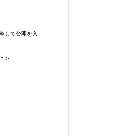
整して公開を入
ｔ＞