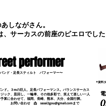
のあしながさん。
は、サーカスの前座のピエロでした
reet performer
バンド・足長スティルト パフォーマー〜
​↑資料
バンド。３mの巨人、足長パフォーマンス。
バランスサーカス
電
マジック、皿回し、一輪車、その他多彩で、笑えて楽しい一人
ご予算に合わせて、福岡、長崎、熊本、大分、全国行脚。
0
合わせ
📩
sasai2gou@gmail.com
まで