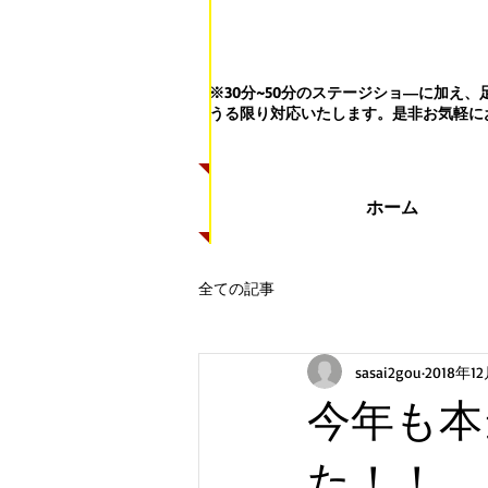
※30分~50分のステージショ―に加
うる限り対応いたします。
是非お気軽に
ホーム
全ての記事
sasai2gou
2018年1
今年も本
た！！