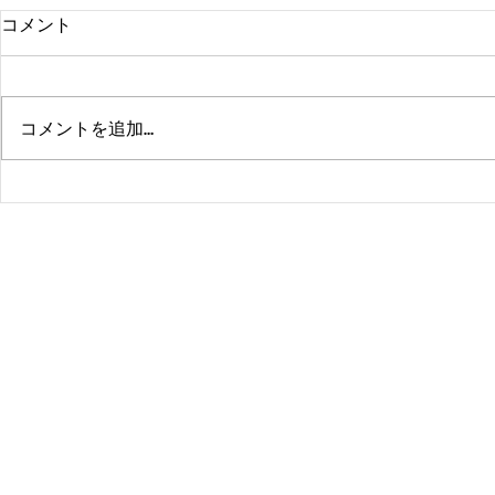
コメント
コメントを追加…
熊本、大分、鹿児島も行くよ
佐賀、武雄
～！！
福岡、大分
よ！！