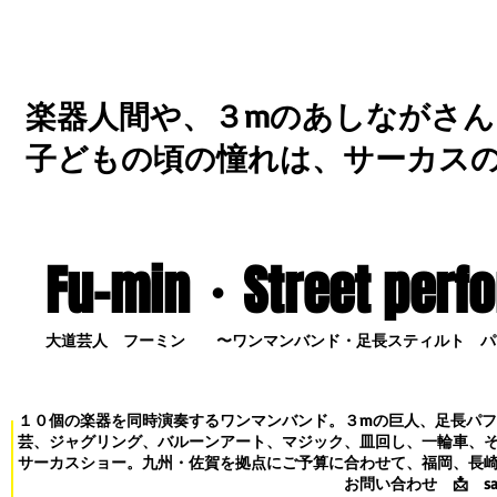
楽器人間や、３mのあしながさん
子どもの頃の憧れは、サーカス
Fu-min・S
treet perf
大道芸人 フーミン 〜ワンマンバンド・足長スティルト パ
１０個の楽器を同時演奏するワンマンバンド。３mの巨人、足長パ
芸、ジャグリング、バルーンアート、マジック、皿回し、一輪車、
サーカスショー。九州・佐賀を拠点にご予算に合わせて、福岡、長
お問い合わせ
📩
s