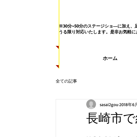
※30分~50分のステージショ―に加
うる限り対応いたします。
是非お気軽に
ホーム
全ての記事
sasai2gou
2018年6
長崎市で