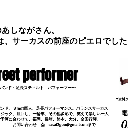
のあしながさん。
は、サーカスの前座のピエロでした
reet performer
バンド・足長スティルト パフォーマー〜
​↑資料
バンド。３mの巨人、足長パフォーマンス。
バランスサーカス
電
マジック、皿回し、一輪車、その他多彩で、笑えて楽しい一人
ご予算に合わせて、福岡、長崎、熊本、大分、全国行脚。
0
合わせ
📩
sasai2gou@gmail.com
まで