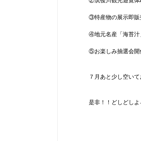
②筑後川観光遊覧体験
③特産物の展示即販
④地元名産「海苔汁
⑤お楽しみ抽選会開
７月あと少し空いて
是非！！どしどしよ