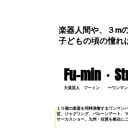
楽器人間や、３m
子どもの頃の憧れ
Fu-min・S
t
大道芸人 フーミン 〜ワンマン
１０個の楽器を同時演奏するワンマン
芸、ジャグリング、バルーンアート、
サーカスショー。九州・佐賀を拠点に
お問い