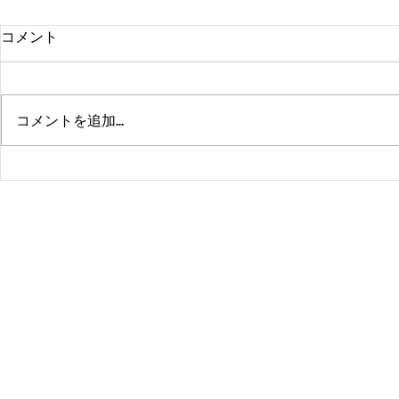
コメント
コメントを追加…
熊本、大分、鹿児島も行くよ
佐賀、武雄
～！！
福岡、大分
よ！！