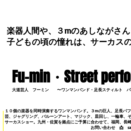
楽器人間や、３mのあしながさん
子どもの頃の憧れは、サーカス
Fu-min・S
treet perf
大道芸人 フーミン 〜ワンマンバンド・足長スティルト パ
１０個の楽器を同時演奏するワンマンバンド。３mの巨人、足長パ
芸、ジャグリング、バルーンアート、マジック、皿回し、一輪車、
サーカスショー。九州・佐賀を拠点にご予算に合わせて、福岡、長
お問い合わせ
📩
s