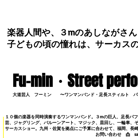
楽器人間や、３mのあしながさん
子どもの頃の憧れは、サーカス
Fu-min・S
treet perf
大道芸人 フーミン 〜ワンマンバンド・足長スティルト パ
１０個の楽器を同時演奏するワンマンバンド。３mの巨人、足長パ
芸、ジャグリング、バルーンアート、マジック、皿回し、一輪車、
サーカスショー。九州・佐賀を拠点にご予算に合わせて、福岡、長
お問い合わせ
📩
s