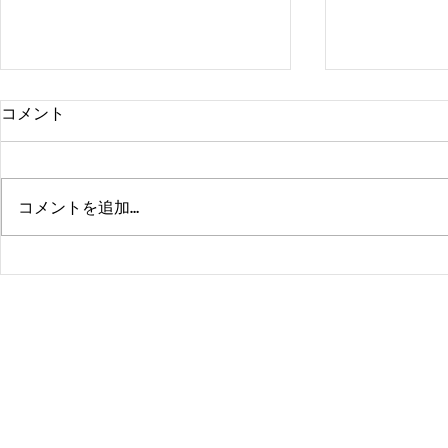
コメント
コメントを追加…
熊本、大分、鹿児島も行くよ
佐賀、武雄
～！！
福岡、大分
よ！！