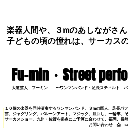
楽器人間や、３mのあしながさん
子どもの頃の憧れは、サーカス
Fu-min・S
treet perf
大道芸人 フーミン 〜ワンマンバンド・足長スティルト パ
１０個の楽器を同時演奏するワンマンバンド。３mの巨人、足長パ
芸、ジャグリング、バルーンアート、マジック、皿回し、一輪車、
サーカスショー。九州・佐賀を拠点にご予算に合わせて、福岡、長
お問い合わせ
📩
s