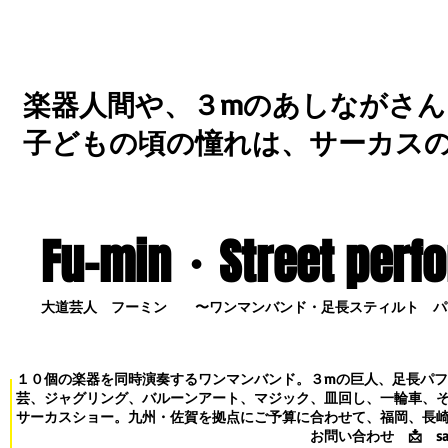
楽器人間や、３mのあしながさん
子どもの頃の憧れは、サーカス
Fu-min・S
treet perf
大道芸人 フーミン 〜ワンマンバンド・足長スティルト パ
１０個の楽器を同時演奏するワンマンバンド。３mの巨人、足長パ
芸、ジャグリング、バルーンアート、マジック、皿回し、一輪車、
サーカスショー。九州・佐賀を拠点にご予算に合わせて、福岡、長
お問い合わせ
📩
s