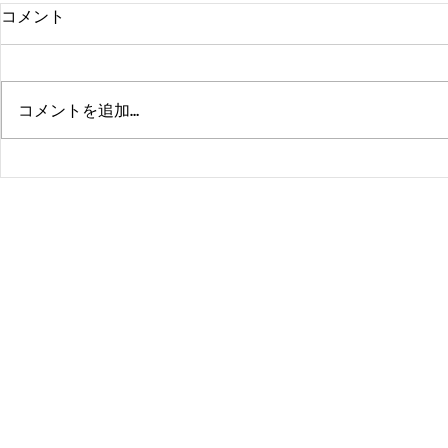
コメント
コメントを追加…
熊本、大分、鹿児島も行くよ
佐賀、武雄
～！！
福岡、大分
よ！！