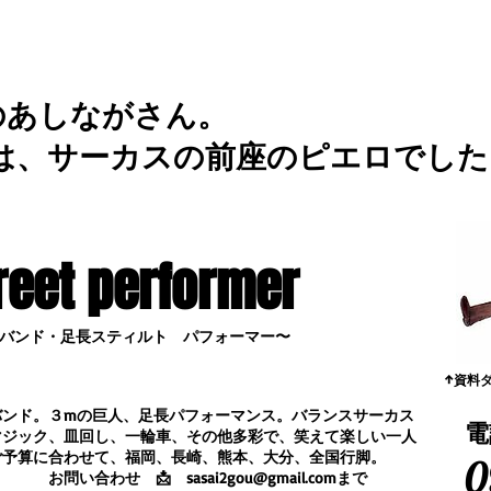
のあしながさん。
は、サーカスの前座のピエロでした
reet performer
バンド・足長スティルト パフォーマー〜
​↑資料
バンド。３mの巨人、足長パフォーマンス。
バランスサーカス
電
マジック、皿回し、一輪車、その他多彩で、笑えて楽しい一人
ご予算に合わせて、福岡、長崎、熊本、大分、全国行脚。
0
合わせ
📩
sasai2gou@gmail.com
まで