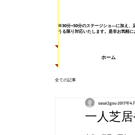
※30分~50分のステージショ―に加
うる限り対応いたします。
是非お気軽に
ホーム
全ての記事
sasai2gou
2017年4
一人芝居