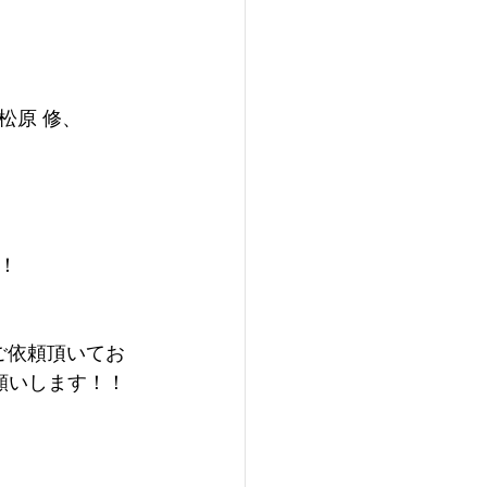
松原 修、
！
ご依頼頂いてお
願いします！！