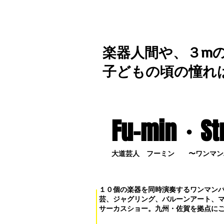
楽器人間や、３m
子どもの頃の憧れ
Fu-min・S
t
大道芸人 フーミン 〜ワンマン
１０個の楽器を同時演奏するワンマン
芸、ジャグリング、バルーンアート、
サーカスショー。九州・佐賀を拠点に
お問い