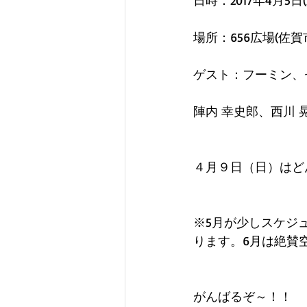
日時：2017年4月5日(
場所：656広場(佐賀市
ゲスト：フーミン、
陣内 幸史郎、西川 
４月９日（日）はど
※5月が少しスケジ
ります。6月は絶賛
がんばるぞ～！！