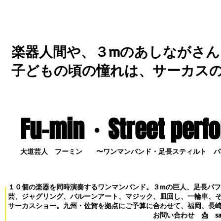
楽器人間や、３mのあしながさん
子どもの頃の憧れは、サーカス
Fu-min・S
treet perf
大道芸人 フーミン 〜ワンマンバンド・足長スティルト パ
１０個の楽器を同時演奏するワンマンバンド。３mの巨人、足長パ
芸、ジャグリング、バルーンアート、マジック、皿回し、一輪車、
サーカスショー。九州・佐賀を拠点にご予算に合わせて、福岡、長
お問い合わせ
📩
s