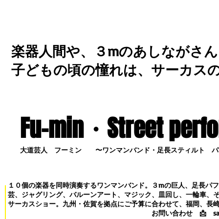
楽器人間や、３mのあしながさん
子どもの頃の憧れは、サーカス
Fu-min・S
treet perf
大道芸人 フーミン 〜ワンマンバンド・足長スティルト パ
１０個の楽器を同時演奏するワンマンバンド。３mの巨人、足長パ
芸、ジャグリング、バルーンアート、マジック、皿回し、一輪車、
サーカスショー。九州・佐賀を拠点にご予算に合わせて、福岡、長
お問い合わせ
📩
s