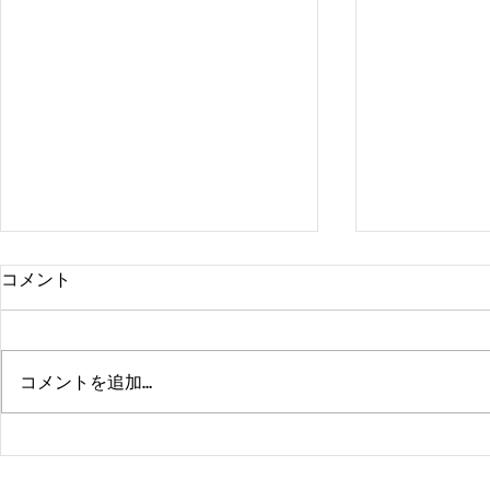
コメント
コメントを追加…
熊本、大分、鹿児島も行くよ
佐賀、武雄
～！！
福岡、大分