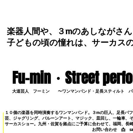
楽器人間や、３mのあしながさん
子どもの頃の憧れは、サーカス
Fu-min・S
treet perf
大道芸人 フーミン 〜ワンマンバンド・足長スティルト パ
１０個の楽器を同時演奏するワンマンバンド。３mの巨人、足長パ
芸、ジャグリング、バルーンアート、マジック、皿回し、一輪車、
サーカスショー。九州・佐賀を拠点にご予算に合わせて、福岡、長
お問い合わせ
📩
s