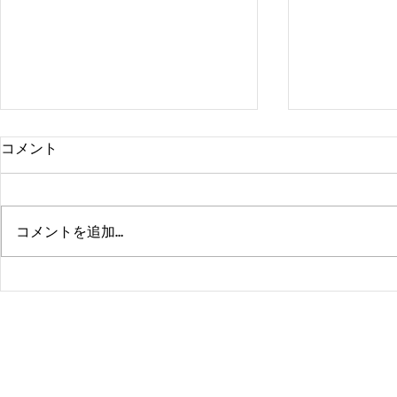
コメント
コメントを追加…
熊本、大分、鹿児島も行くよ
佐賀、武雄
～！！
福岡、大分
よ！！