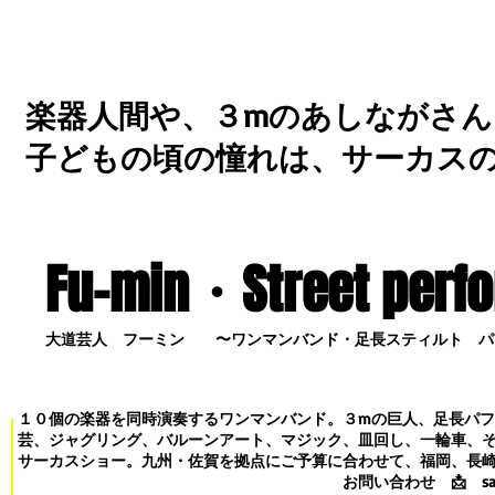
楽器人間や、３mのあしながさん
子どもの頃の憧れは、サーカス
Fu-min・S
treet perf
大道芸人 フーミン 〜ワンマンバンド・足長スティルト パ
１０個の楽器を同時演奏するワンマンバンド。３mの巨人、足長パ
芸、ジャグリング、バルーンアート、マジック、皿回し、一輪車、
サーカスショー。九州・佐賀を拠点にご予算に合わせて、福岡、長
お問い合わせ
📩
s