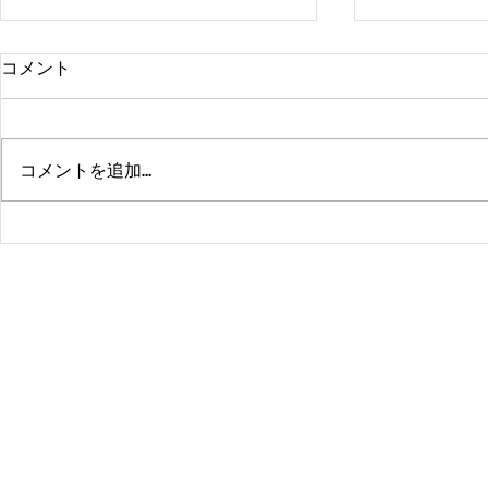
コメント
コメントを追加…
熊本、大分、鹿児島も行くよ
佐賀、武雄
～！！
福岡、大分
よ！！