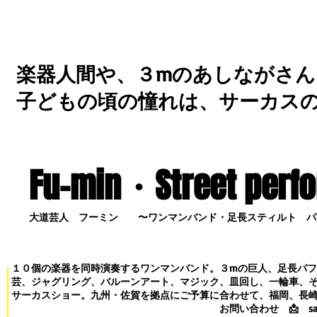
楽器人間や、３mのあしながさん
子どもの頃の憧れは、サーカス
Fu-min・S
treet perf
大道芸人 フーミン 〜ワンマンバンド・足長スティルト パ
１０個の楽器を同時演奏するワンマンバンド。３mの巨人、足長パ
芸、ジャグリング、バルーンアート、マジック、皿回し、一輪車、
サーカスショー。九州・佐賀を拠点にご予算に合わせて、福岡、長
お問い合わせ
📩
s