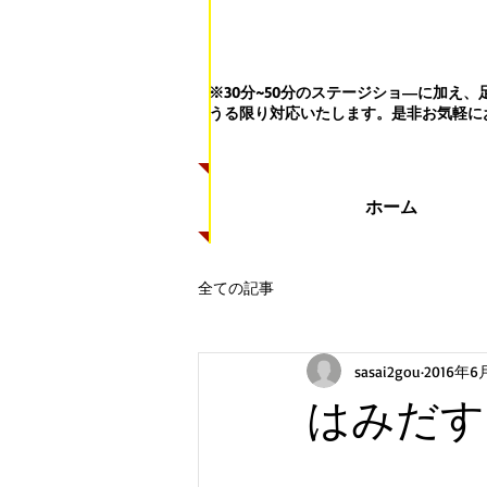
※30分~50分のステージショ―に加
うる限り対応いたします。
是非お気軽に
ホーム
全ての記事
sasai2gou
2016年6
はみだす