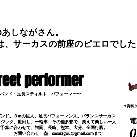
のあしながさん。
は、サーカスの前座のピエロでした
reet performer
バンド・足長スティルト パフォーマー〜
​↑資料
バンド。３mの巨人、足長パフォーマンス。
バランスサーカス
電
マジック、皿回し、一輪車、その他多彩で、笑えて楽しい一人
ご予算に合わせて、福岡、長崎、熊本、大分、全国行脚。
0
合わせ
📩
sasai2gou@gmail.com
まで