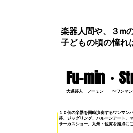
楽器人間や、３m
子どもの頃の憧れ
Fu-min・S
t
大道芸人 フーミン 〜ワンマン
１０個の楽器を同時演奏するワンマン
芸、ジャグリング、バルーンアート、
サーカスショー。九州・佐賀を拠点に
お問い