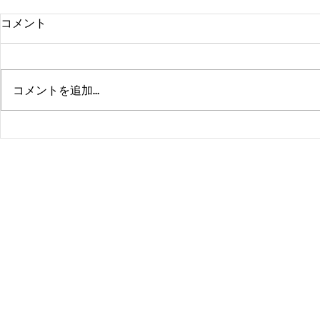
コメント
コメントを追加…
熊本、大分、鹿児島も行くよ
佐賀、武雄
～！！
福岡、大分
よ！！