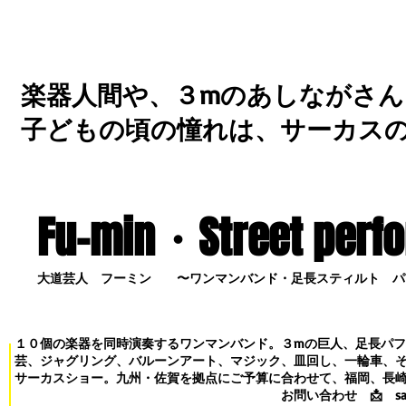
楽器人間や、３mのあしながさん
子どもの頃の憧れは、サーカス
Fu-min・S
treet perf
大道芸人 フーミン 〜ワンマンバンド・足長スティルト パ
１０個の楽器を同時演奏するワンマンバンド。３mの巨人、足長パ
芸、ジャグリング、バルーンアート、マジック、皿回し、一輪車、
サーカスショー。九州・佐賀を拠点にご予算に合わせて、福岡、長
お問い合わせ
📩
s