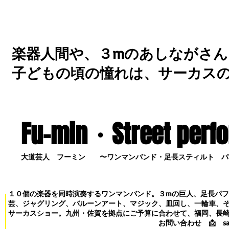
楽器人間や、３mのあしながさん
子どもの頃の憧れは、サーカス
Fu-min・S
treet perf
大道芸人 フーミン 〜ワンマンバンド・足長スティルト パ
１０個の楽器を同時演奏するワンマンバンド。３mの巨人、足長パ
芸、ジャグリング、バルーンアート、マジック、皿回し、一輪車、
サーカスショー。九州・佐賀を拠点にご予算に合わせて、福岡、長
お問い合わせ
📩
s