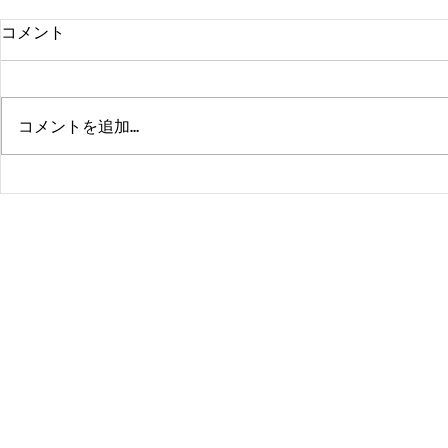
コメント
コメントを追加…
熊本、大分、鹿児島も行くよ
佐賀、武雄
～！！
福岡、大分
よ！！