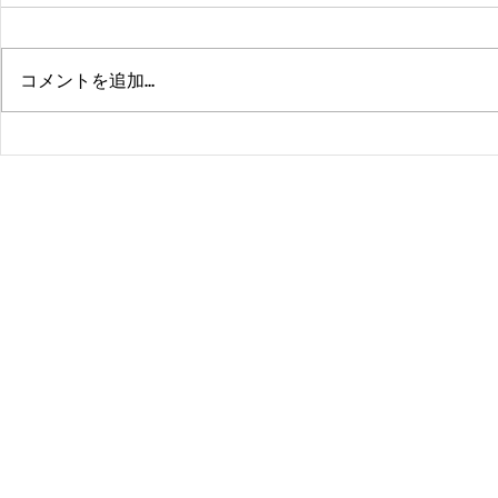
コメントを追加…
熊本、大分、鹿児島も行くよ
佐賀、武雄
～！！
福岡、大分
よ！！