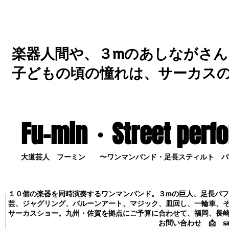
楽器人間や、３mのあしながさん
子どもの頃の憧れは、サーカス
Fu-min・S
treet perf
大道芸人 フーミン 〜ワンマンバンド・足長スティルト パ
１０個の楽器を同時演奏するワンマンバンド。３mの巨人、足長パ
芸、ジャグリング、バルーンアート、マジック、皿回し、一輪車、
サーカスショー。九州・佐賀を拠点にご予算に合わせて、福岡、長
お問い合わせ
📩
s