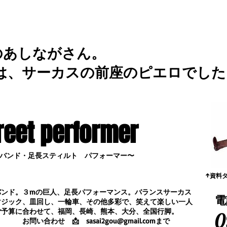
のあしながさん。
は、サーカスの前座のピエロでした
reet performer
バンド・足長スティルト パフォーマー〜
​↑資料
バンド。３mの巨人、足長パフォーマンス。
バランスサーカス
電
マジック、皿回し、一輪車、その他多彩で、笑えて楽しい一人
ご予算に合わせて、福岡、長崎、熊本、大分、全国行脚。
0
合わせ
📩
sasai2gou@gmail.com
まで