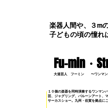
楽器人間や、３m
子どもの頃の憧れ
Fu-min・S
t
大道芸人 フーミン 〜ワンマン
１０個の楽器を同時演奏するワンマン
芸、ジャグリング、バルーンアート、
サーカスショー。九州・佐賀を拠点に
お問い