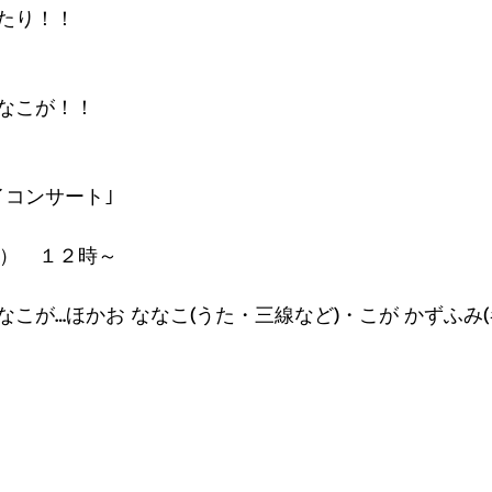
たり！！
なこが！！
イコンサート｣
（水）　１２時～
こが…ほかお ななこ(うた・三線など)・こが かずふみ(