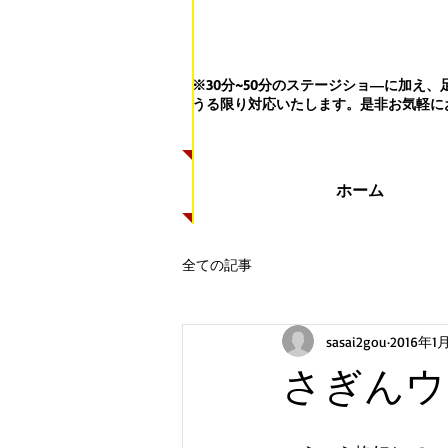
※30分~50分のステージショ―に加
うる限り対応いたします。
是非お気軽に
ホーム
全ての記事
sasai2gou
2016年1
さぎんウ