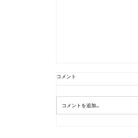
コメント
コメントを追加…
熊本、大分、鹿児島も行くよ
～！！