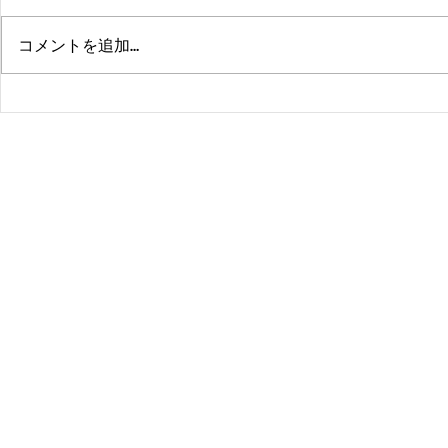
コメントを追加…
熊本、大分、鹿児島も行くよ
佐賀、武雄
～！！
福岡、大分
よ！！