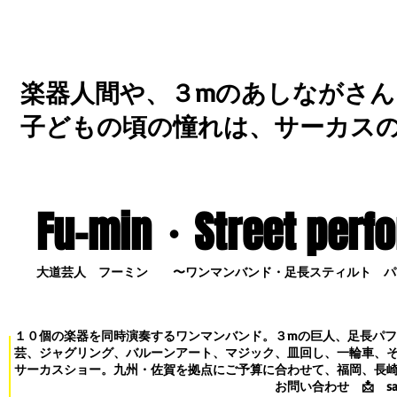
楽器人間や、３mのあしながさん
子どもの頃の憧れは、サーカス
Fu-min・S
treet perf
大道芸人 フーミン 〜ワンマンバンド・足長スティルト パ
１０個の楽器を同時演奏するワンマンバンド。３mの巨人、足長パ
芸、ジャグリング、バルーンアート、マジック、皿回し、一輪車、
サーカスショー。九州・佐賀を拠点にご予算に合わせて、福岡、長
お問い合わせ
📩
s