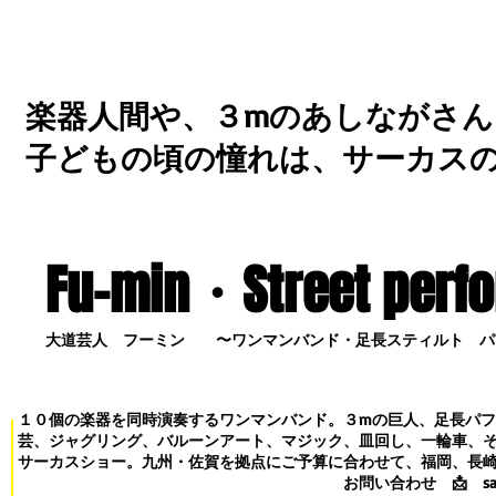
楽器人間や、３mのあしながさん
子どもの頃の憧れは、サーカス
Fu-min・S
treet perf
大道芸人 フーミン 〜ワンマンバンド・足長スティルト パ
１０個の楽器を同時演奏するワンマンバンド。３mの巨人、足長パ
芸、ジャグリング、バルーンアート、マジック、皿回し、一輪車、
サーカスショー。九州・佐賀を拠点にご予算に合わせて、福岡、長
お問い合わせ
📩
s