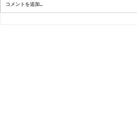
コメントを追加…
熊本、大分、鹿児島も行くよ
佐賀、武雄
～！！
福岡、大分
よ！！