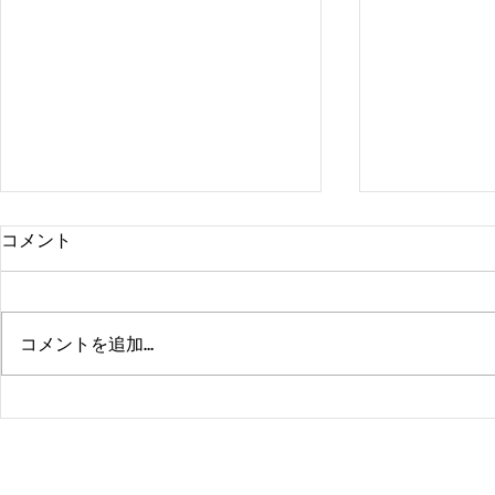
コメント
コメントを追加…
熊本、大分、鹿児島も行くよ
佐賀、武雄
～！！
福岡、大分
よ！！