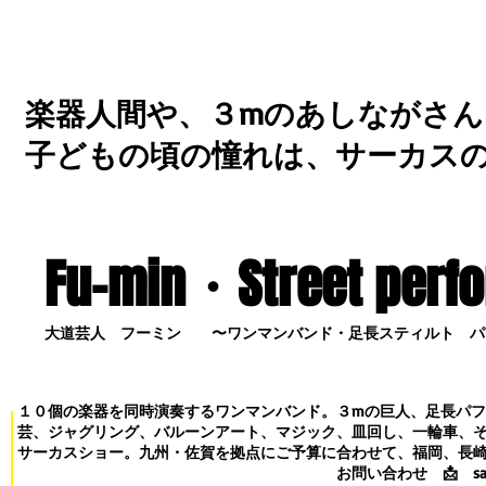
楽器人間や、３mのあしながさん
子どもの頃の憧れは、サーカス
Fu-min・S
treet perf
大道芸人 フーミン 〜ワンマンバンド・足長スティルト パ
１０個の楽器を同時演奏するワンマンバンド。３mの巨人、足長パ
芸、ジャグリング、バルーンアート、マジック、皿回し、一輪車、
サーカスショー。九州・佐賀を拠点にご予算に合わせて、福岡、長
お問い合わせ
📩
s