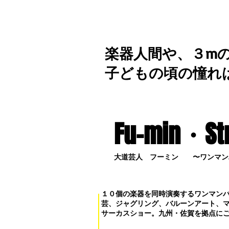
楽器人間や、３m
子どもの頃の憧れ
Fu-min・S
t
大道芸人 フーミン 〜ワンマン
１０個の楽器を同時演奏するワンマン
芸、ジャグリング、バルーンアート、
サーカスショー。九州・佐賀を拠点に
お問い