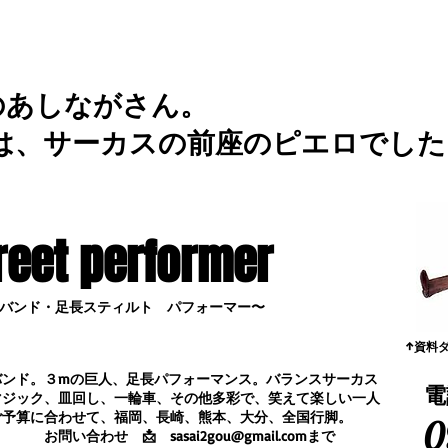
のあしながさん。
は、サーカスの前座のピエロでした
reet performer
バンド・足長スティルト パフォーマー〜
​↑資料
バンド。３mの巨人、足長パフォーマンス。
バランスサーカス
電
マジック、皿回し、一輪車、その他多彩で、笑えて楽しい一人
ご予算に合わせて、福岡、長崎、熊本、大分、全国行脚。
0
合わせ
📩
sasai2gou@gmail.com
まで