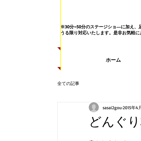
※30分~50分のステージショ―に加
うる限り対応いたします。
是非お気軽に
ホーム
全ての記事
sasai2gou
2015年4
どんぐり