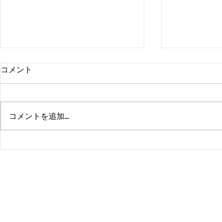
コメント
コメントを追加…
熊本、大分、鹿児島も行くよ
佐賀、武雄
～！！
福岡、大分
よ！！