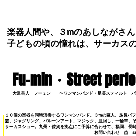
楽器人間や、３mのあしながさん
子どもの頃の憧れは、サーカス
Fu-min・S
treet perf
大道芸人 フーミン 〜ワンマンバンド・足長スティルト パ
１０個の楽器を同時演奏するワンマンバンド。３mの巨人、足長パ
芸、ジャグリング、バルーンアート、マジック、皿回し、一輪車、
サーカスショー。九州・佐賀を拠点にご予算に合わせて、福岡、長
お問い合わせ
📩
s