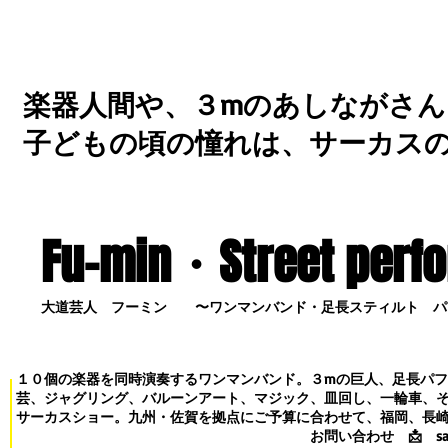
楽器人間や、３mのあしながさん
子どもの頃の憧れは、サーカス
Fu-min・S
treet perf
大道芸人 フーミン 〜ワンマンバンド・足長スティルト パ
１０個の楽器を同時演奏するワンマンバンド。３mの巨人、足長パ
芸、ジャグリング、バルーンアート、マジック、皿回し、一輪車、
サーカスショー。九州・佐賀を拠点にご予算に合わせて、福岡、長
お問い合わせ
📩
s