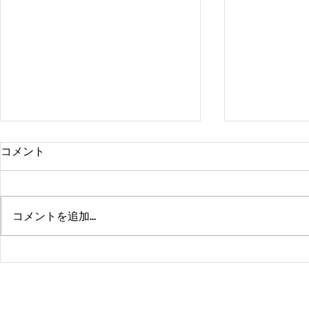
コメント
コメントを追加…
熊本、大分、鹿児島も行くよ
佐賀、武雄
～！！
福岡、大分
よ！！