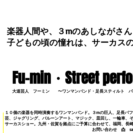
楽器人間や、３mのあしながさん
子どもの頃の憧れは、サーカス
Fu-min・S
treet perf
大道芸人 フーミン 〜ワンマンバンド・足長スティルト パ
１０個の楽器を同時演奏するワンマンバンド。３mの巨人、足長パ
芸、ジャグリング、バルーンアート、マジック、皿回し、一輪車、
サーカスショー。九州・佐賀を拠点にご予算に合わせて、福岡、長
お問い合わせ
📩
s