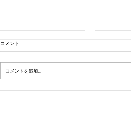
コメント
コメントを追加…
熊本、大分、鹿児島も行くよ
佐賀、武雄
～！！
福岡、大分
よ！！