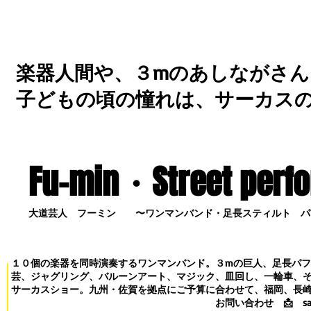
楽器人間や、３mのあしながさん
子どもの頃の憧れは、サーカス
Fu-min・S
treet perf
大道芸人 フーミン 〜ワンマンバンド・足長スティルト パ
１０個の楽器を同時演奏するワンマンバンド。３mの巨人、足長パ
芸、ジャグリング、バルーンアート、マジック、皿回し、一輪車、
サーカスショー。九州・佐賀を拠点にご予算に合わせて、福岡、長
お問い合わせ
📩
s