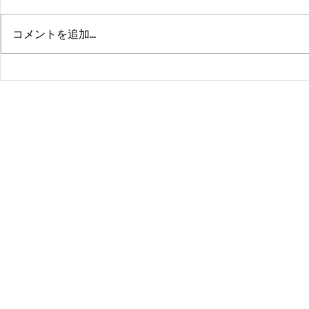
コメントを追加…
熊本、大分、鹿児島も行くよ
佐賀、武雄
～！！
福岡、大分
よ！！