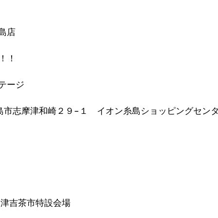
島店
ョー！！
テージ
福岡県糸島市志摩津和崎２９−１　イオン糸島ショッピングセン
 津吉茶市特設会場