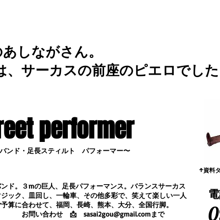
のあしながさん。
は、サーカスの前座のピエロでした
reet performer
バンド・足長スティルト パフォーマー〜
​↑資料
バンド。３mの巨人、足長パフォーマンス。
バランスサーカス
電
マジック、皿回し、一輪車、その他多彩で、笑えて楽しい一人
ご予算に合わせて、福岡、長崎、熊本、大分、全国行脚。
0
合わせ
📩
sasai2gou@gmail.com
まで