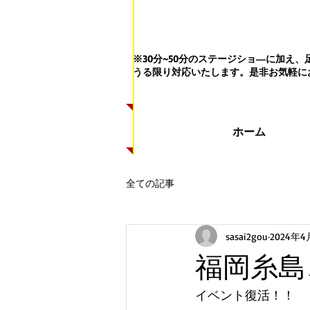
※30分~50分のステージショ―に加
うる限り対応いたします。
是非お気軽に
ホーム
全ての記事
sasai2gou
2024年4
福岡糸島
イベント復活！！