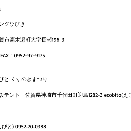
」
ングひびき
佐賀市高木瀬町大字長瀬196-3
 FAX：0952-97-9175
びと くすのきまつり
ント　佐賀県神埼市千代田町迎島1282-3 ecobito(え
　
と) 0952‐20‐0388