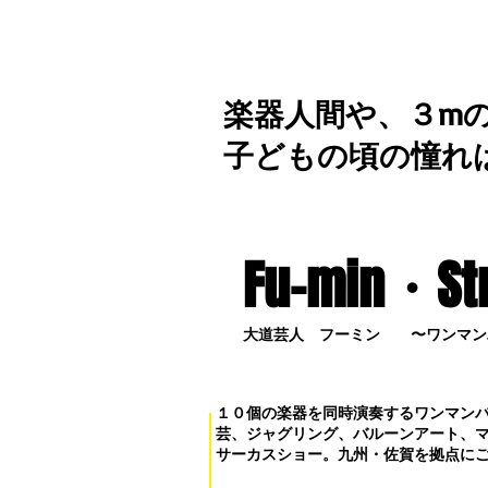
楽器人間や、３m
子どもの頃の憧れ
Fu-min・S
t
大道芸人 フーミン 〜ワンマン
１０個の楽器を同時演奏するワンマン
芸、ジャグリング、バルーンアート、
サーカスショー。九州・佐賀を拠点に
お問い