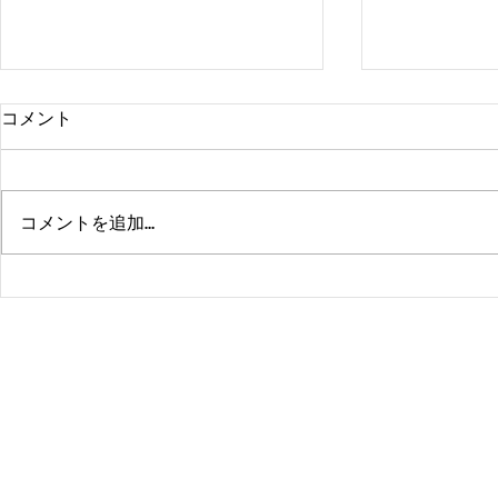
コメント
コメントを追加…
熊本、大分、鹿児島も行くよ
佐賀、武雄
～！！
福岡、大分
よ！！