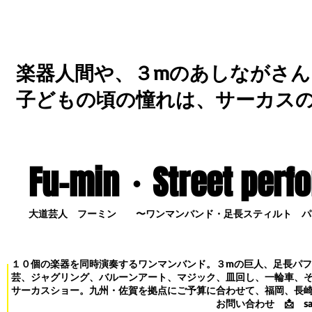
楽器人間や、３mのあしながさん
子どもの頃の憧れは、サーカス
Fu-min・S
treet perf
大道芸人 フーミン 〜ワンマンバンド・足長スティルト パ
１０個の楽器を同時演奏するワンマンバンド。３mの巨人、足長パ
芸、ジャグリング、バルーンアート、マジック、皿回し、一輪車、
サーカスショー。九州・佐賀を拠点にご予算に合わせて、福岡、長
お問い合わせ
📩
s