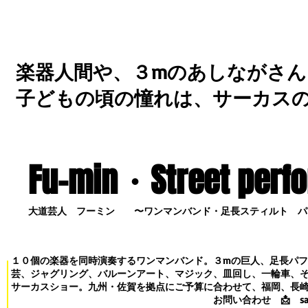
楽器人間や、３mのあしながさん
子どもの頃の憧れは、サーカス
Fu-min・S
treet perf
大道芸人 フーミン 〜ワンマンバンド・足長スティルト パ
１０個の楽器を同時演奏するワンマンバンド。３mの巨人、足長パ
芸、ジャグリング、バルーンアート、マジック、皿回し、一輪車、
サーカスショー。九州・佐賀を拠点にご予算に合わせて、福岡、長
お問い合わせ
📩
s