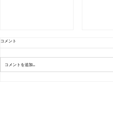
コメント
コメントを追加…
熊本、大分、鹿児島も行くよ
佐賀、武雄
～！！
福岡、大分
よ！！