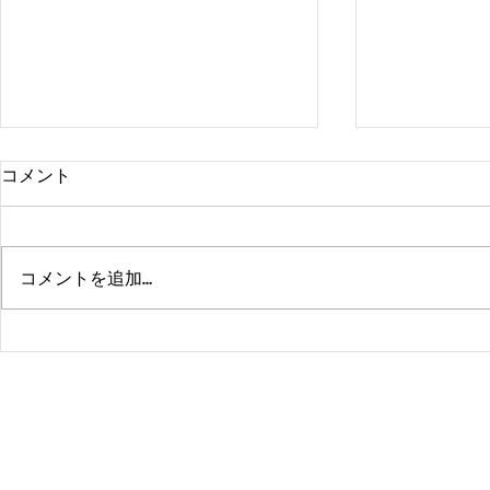
コメント
コメントを追加…
熊本、大分、鹿児島も行くよ
佐賀、武雄
～！！
福岡、大分
よ！！