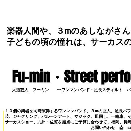
楽器人間や、３mのあしながさん
子どもの頃の憧れは、サーカス
Fu-min・S
treet perf
大道芸人 フーミン 〜ワンマンバンド・足長スティルト パ
１０個の楽器を同時演奏するワンマンバンド。３mの巨人、足長パ
芸、ジャグリング、バルーンアート、マジック、皿回し、一輪車、
サーカスショー。九州・佐賀を拠点にご予算に合わせて、福岡、長
お問い合わせ
📩
s