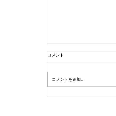
コメント
コメントを追加…
熊本、大分、鹿児島も行くよ
～！！