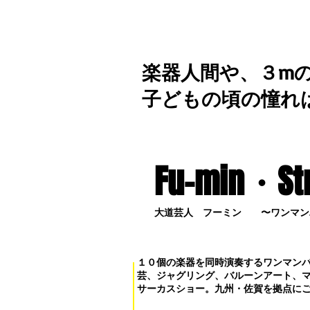
楽器人間や、３m
子どもの頃の憧れ
Fu-min・S
t
大道芸人 フーミン 〜ワンマン
１０個の楽器を同時演奏するワンマン
芸、ジャグリング、バルーンアート、
サーカスショー。九州・佐賀を拠点に
お問い