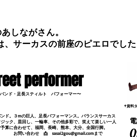
のあしながさん。
は、サーカスの前座のピエロでした
reet performer
バンド・足長スティルト パフォーマー〜
​↑資料
バンド。３mの巨人、足長パフォーマンス。
バランスサーカス
電
マジック、皿回し、一輪車、その他多彩で、笑えて楽しい一人
ご予算に合わせて、福岡、長崎、熊本、大分、全国行脚。
0
合わせ
📩
sasai2gou@gmail.com
まで